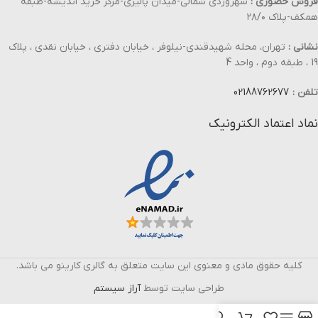
فروش حضوری :
سهروردی شمالی-میدان پالیزی-مرکز خرید اندیشه-طبقه
همکف-پلاک ۲۸/۰
نشانی :
تهران، محله شهیدقندی-نیلوفر ، خیابان دفتری ، خیابان نقدی ، پلاک
19 ، طبقه دوم ، واحد 4
تلفن :
02188762677
نماد اعتماد الکترونیک
کلیه حقوق مادی و معنوی این سایت متعلق به گالری کارینو می باشد.
طراحی سایت توسط
آراز سیستم