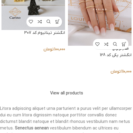
انگشتر تیتانیوم کد 307
100,000
تومان
اتمام موجودی
انگشتر پکی کد 128
110,000
تومان
View all products
Litora adipiscing aliquet urna parturient a purus velit per ullamcorper
dui eu cum litora dignissim natoque porttitor convallis donec
dictumst blandit natoque et blandit rhoncus vestibulum nam netus
metus.
Senectus aenean
vestibulum bibendum ac ultrices eu