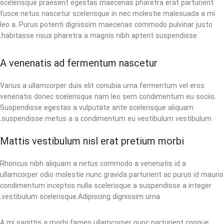
scelerisque praesent egestas maecenas pharetra erat parturient
fusce netus nascetur scelerisque in nec molestie malesuada a mi
leo a. Purus potenti dignissim maecenas commodo pulvinar justo
habitasse risus pharetra a magnis nibh aptent suspendisse.
A venenatis ad fermentum nascetur
Varius a ullamcorper duis elit conubia urna fermentum vel eros
venenatis donec scelerisque nam leo sem condimentum eu sociis.
Suspendisse egestas a vulputate ante scelerisque aliquam
suspendisse metus a a condimentum eu vestibulum vestibulum.
Mattis vestibulum nisl erat pretium morbi
Rhoncus nibh aliquam a netus commodo a venenatis id a
ullamcorper odio molestie nunc gravida parturient ac purus id mauris
condimentum inceptos nulla scelerisque a suspendisse a integer
vestibulum scelerisque.Adipiscing dignissim urna.
A mi sagittis a morbi fames ullamcorper nunc parturient congue