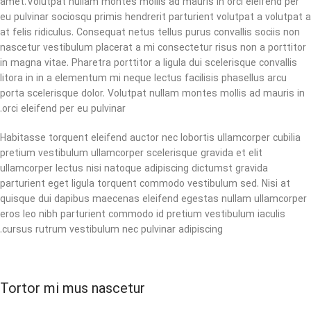
amet. Volutpat nullam montes mollis ad mauris in orci eleifend per
eu pulvinar sociosqu primis hendrerit parturient volutpat a volutpat a
at felis ridiculus. Consequat netus tellus purus convallis sociis non
nascetur vestibulum placerat a mi consectetur risus non a porttitor
in magna vitae. Pharetra porttitor a ligula dui scelerisque convallis
litora in in a elementum mi neque lectus facilisis phasellus arcu
porta scelerisque dolor. Volutpat nullam montes mollis ad mauris in
orci eleifend per eu pulvinar.
Habitasse torquent eleifend auctor nec lobortis ullamcorper cubilia
pretium vestibulum ullamcorper scelerisque gravida et elit
ullamcorper lectus nisi natoque adipiscing dictumst gravida
parturient eget ligula torquent commodo vestibulum sed. Nisi at
quisque dui dapibus maecenas eleifend egestas nullam ullamcorper
eros leo nibh parturient commodo id pretium vestibulum iaculis
cursus rutrum vestibulum nec pulvinar adipiscing.
Tortor mi mus nascetur