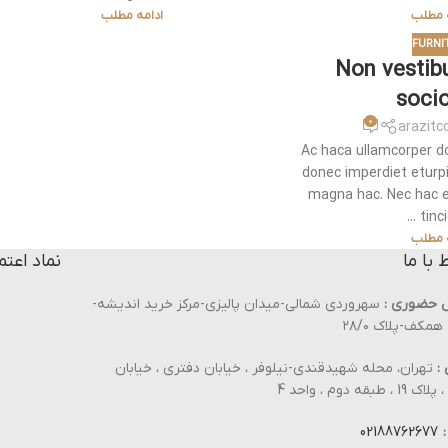
ه مطلب
ادامه مطلب
FURNI
Non vestib
soci
0
arazitc
Ac haca ullamcorper d
donec imperdiet eturp
magna hac. Nec hac e
tincid
ه مطلب
ط با ما
نماد اعتم
 حضوری :
سهروردی شمالی-میدان پالیزی-مرکز خرید اندیشه-
مکف-پلاک ۲۸/۰
:
تهران، محله شهیدقندی-نیلوفر ، خیابان دفتری ، خیابان
، طبقه دوم ، واحد 4
:
02188762677