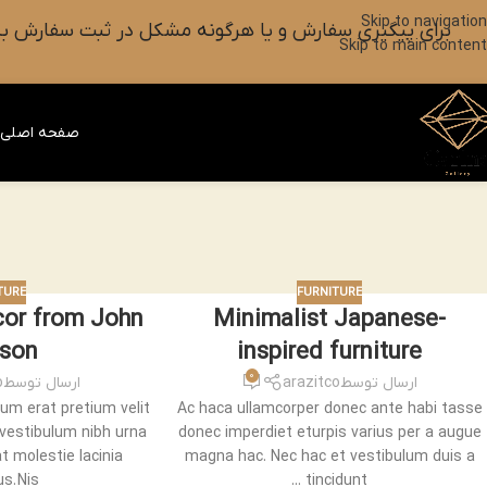
Skip to navigation
برای پیگیری سفارش و یا هرگونه مشکل در ثبت سفارش به واتس آپ این شماره ۰۹۰۱۸۲۷۳۷۹۸ پیام بزارین یا آیکون
Skip to main content
صفحه اصلی
ف
TURE
FURNITURE
or from John
Minimalist Japanese-
son
inspired furniture
0
ارسال توسط
arazitco
ارسال توسط
o
um erat pretium velit
Ac haca ullamcorper donec ante habi tasse
 vestibulum nibh urna
donec imperdiet eturpis varius per a augue
 molestie lacinia
magna hac. Nec hac et vestibulum duis a
. Nis...
tincidunt ...