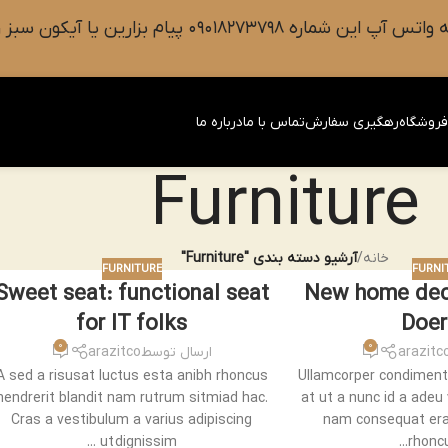
 سبز رنگ واتس آپ روی صفحه را فشار دهید.
روشگاه
رهگیری سفارش
تماس با ما
درباره ما
Furniture
خانه
/
آرشیو دسته بندی "Furniture"
FURNITURE
FURNI
Sweet seat: functional seat
New home dec
for IT folks
Doer
0
0
arazitc
ارسال توسط
arazitco
A sed a risusat luctus esta anibh rhoncus
Ullamcorper condiment
hendrerit blandit nam rutrum sitmiad hac.
at ut a nunc id a adeu
Cras a vestibulum a varius adipiscing
nam consequat erat
ut dignissim ...
rhoncus