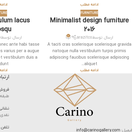
ادامه مطلب
ادام
TURE
FURNITURE
ulum lacus
Minimalist design furniture
osqu
2016
0
ارسال توسط
arazitco
ارسال توسط
o
onec ante habi tasse
A taciti cras scelerisque scelerisque gravida
is varius per a augue
natoque nulla vestibulum turpis primis
t vestibulum duis a
adipiscing faucibus scelerisque adipiscing
unt ...
aliquet...
ادامه مطلب
ادام
ارتبا
فروش
طبقه ه
نشانی 
نقدی ، پلاک 19 
تلفن 
ایمیل:
info@carinogallery.com