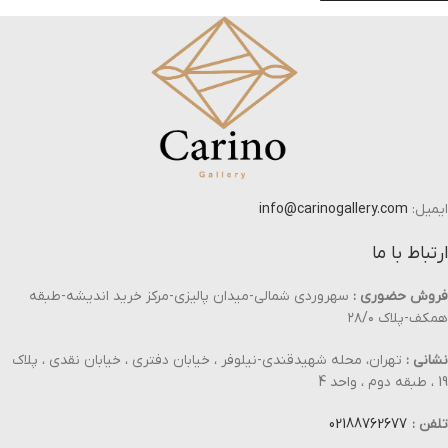
ایمیل:
info@carinogallery.com
ارتباط با ما
فروش حضوری :
سهروردی شمالی-میدان پالیزی-مرکز خرید اندیشه-طبقه
همکف-پلاک ۲۸/۰
نشانی :
تهران، محله شهیدقندی-نیلوفر ، خیابان دفتری ، خیابان نقدی ، پلاک
19 ، طبقه دوم ، واحد 4
تلفن :
02188762677