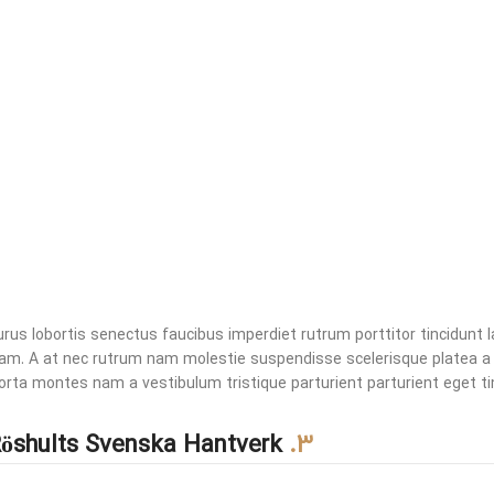
rus lobortis senectus faucibus imperdiet rutrum porttitor tincidunt l
iam. A at nec rutrum nam molestie suspendisse scelerisque platea a 
orta montes nam a vestibulum tristique parturient parturient eget ti
Röshults Svenska Hantverk
3.