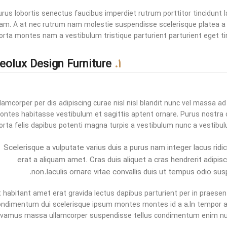
rus lobortis senectus faucibus imperdiet rutrum porttitor tincidunt l
iam. A at nec rutrum nam molestie suspendisse scelerisque platea a 
orta montes nam a vestibulum tristique parturient parturient eget ti
Leolux Design Furniture
1.
lamcorper per dis adipiscing curae nisl nisl blandit nunc vel massa a
ontes habitasse vestibulum et sagittis aptent ornare. Purus nostra o
orta felis dapibus potenti magna turpis a vestibulum nunc a vestibulu
Scelerisque a vulputate varius duis a purus nam integer lacus ridi
erat a aliquam amet. Cras duis aliquet a cras hendrerit adipi
non.Iaculis ornare vitae convallis duis ut tempus odio sus
t habitant amet erat gravida lectus dapibus parturient per in praes
ondimentum dui scelerisque ipsum montes montes id a a.In tempor a
ivamus massa ullamcorper suspendisse tellus condimentum enim nun