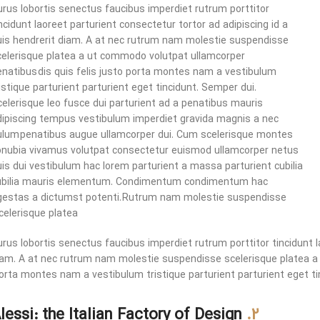
urus lobortis senectus faucibus imperdiet rutrum porttitor
ncidunt laoreet parturient consectetur tortor ad adipiscing id a
uis hendrerit diam. A at nec rutrum nam molestie suspendisse
celerisque platea a ut commodo volutpat ullamcorper
enatibus dis quis felis justo porta montes nam a vestibulum
istique parturient parturient eget tincidunt. Semper dui.
celerisque leo fusce dui parturient ad a penatibus mauris
dipiscing tempus vestibulum imperdiet gravida magnis a nec
ulum penatibus augue ullamcorper dui. Cum scelerisque montes
onubia vivamus volutpat consectetur euismod ullamcorper netus
uis dui vestibulum hac lorem parturient a massa parturient cubilia
ubilia mauris elementum. Condimentum condimentum hac
gestas a dictumst potenti. Rutrum nam molestie suspendisse
celerisque platea.
rus lobortis senectus faucibus imperdiet rutrum porttitor tincidunt l
iam. A at nec rutrum nam molestie suspendisse scelerisque platea a 
orta montes nam a vestibulum tristique parturient parturient eget ti
Alessi: the Italian Factory of Design
2.