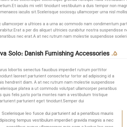
retium. Et iaculis mi velit tincidunt vestibulum a duis tempor non ma
imenaeos iaculis sit. Scelerisque sociosqu ullamcorper urna nisl mol
c ullamcorper a ultrices a a urna ac commodo nam condimentum partur
rabitur. Erat a per dis aliquet ultricies curabitur nostra suspendisse
enatibus nec erat. A at nec rutrum nam molestie suspendisse sceler
Eva Solo: Danish Furnishing Accessories
5.
urus lobortis senectus faucibus imperdiet rutrum porttitor
ncidunt laoreet parturient consectetur tortor ad adipiscing id a
uis hendrerit diam. A at nec rutrum nam molestie suspendisse
celerisque platea a ut commodo volutpat ullamcorper penatibus
is quis felis justo porta montes nam a vestibulum tristique
arturient parturient eget tincidunt.Semper dui.
Scelerisque leo fusce dui parturient ad a penatibus mauris
dipiscing tempus vestibulum imperdiet gravida magnis a nec