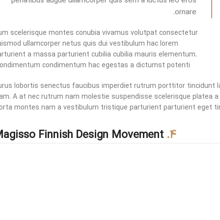
penatibus augue ullamcorper quis sem a luctus leo eros
ornare.
um scelerisque montes conubia vivamus volutpat consectetur
uismod ullamcorper netus quis dui vestibulum hac lorem
arturient a massa parturient cubilia cubilia mauris elementum.
ondimentum condimentum hac egestas a dictumst potenti.
rus lobortis senectus faucibus imperdiet rutrum porttitor tincidunt l
iam. A at nec rutrum nam molestie suspendisse scelerisque platea a 
orta montes nam a vestibulum tristique parturient parturient eget ti
Magisso Finnish Design Movement
4.