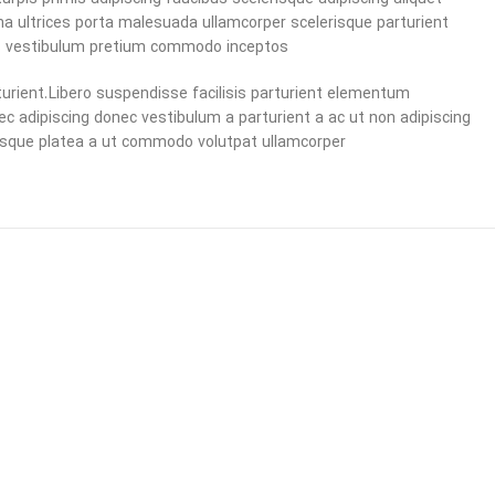
gna ultrices porta malesuada ullamcorper scelerisque parturient
lis vestibulum pretium commodo inceptos.
ient. Libero suspendisse facilisis parturient elementum
 nec adipiscing donec vestibulum a parturient a ac ut non adipiscing
isque platea a ut commodo volutpat ullamcorper.