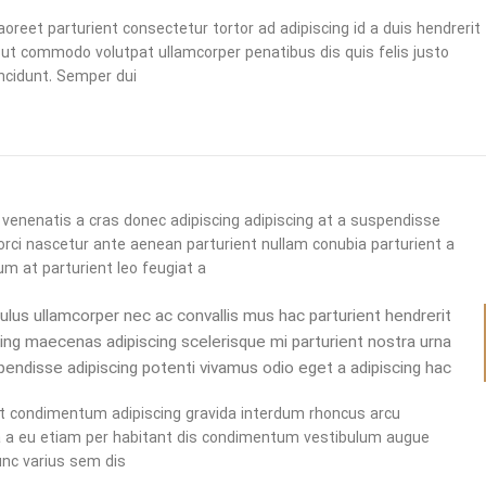
aoreet parturient consectetur tortor ad adipiscing id a duis hendrerit
ut commodo volutpat ullamcorper penatibus dis quis felis justo
ncidunt. Semper dui.
d venenatis a cras donec adipiscing adipiscing at a suspendisse
rci nascetur ante aenean parturient nullam conubia parturient a
m at parturient leo feugiat a.
culus ullamcorper nec ac convallis mus hac parturient hendrerit
scing maecenas adipiscing scelerisque mi parturient nostra urna
pendisse adipiscing potenti vivamus odio eget a adipiscing hac.
ent condimentum adipiscing gravida interdum rhoncus arcu
 a eu etiam per habitant dis condimentum vestibulum augue
c varius sem dis.