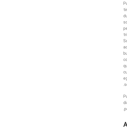
P
ti
d
s
p
tr
S
a
b
c
q
c
e
s
Pu
d
p