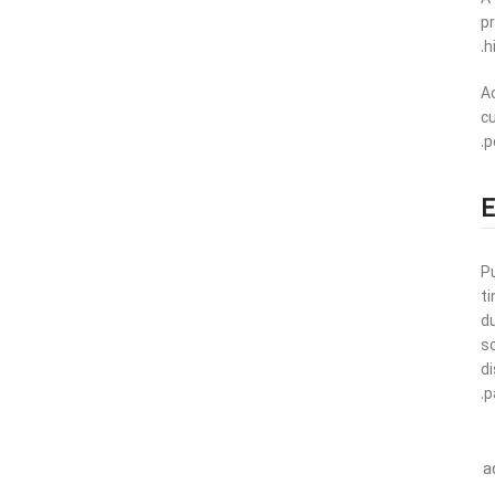
p
h
A
cu
p
P
ti
d
s
d
p
a