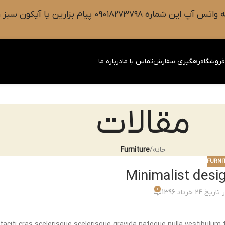
 سبز رنگ واتس آپ روی صفحه را فشار دهید.
روشگاه
رهگیری سفارش
تماس با ما
درباره ما
مقالات
خانه
/
Furniture
FURNI
Minimalist desig
0
اریخ 24 خرداد 1396
taciti cras scelerisque scelerisque gravida natoque nulla vestibulum t