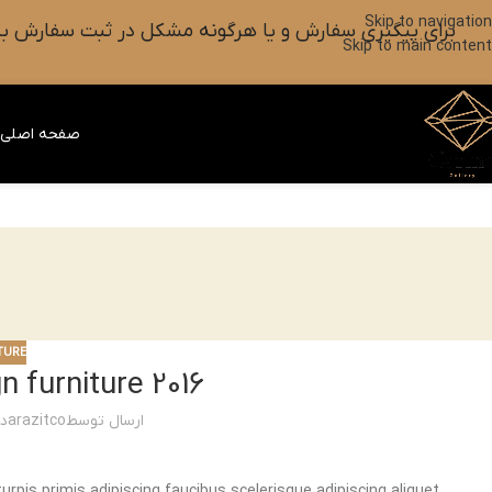
Skip to navigation
برای پیگیری سفارش و یا هرگونه مشکل در ثبت سفارش به واتس آپ این شماره ۰۹۰۱۸۲۷۳۷۹۸ پیام بزارین یا آیکون
Skip to main content
صفحه اصلی
ف
TURE
n furniture 2016
ارسال توسط
arazitco
در ت
urpis primis adipiscing faucibus scelerisque adipiscing aliquet