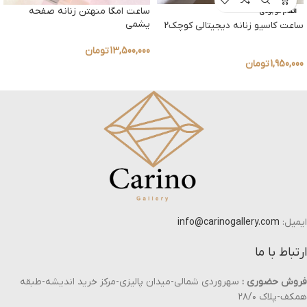
ساعت امگا منهتن زنانه صفحه
اتمام موجودی
یشمی
ساعت کاسیو زنانه دیجیتالی کوچک2
13,500,000
تومان
1,950,000
تومان
ایمیل:
info@carinogallery.com
ارتباط با ما
فروش حضوری :
سهروردی شمالی-میدان پالیزی-مرکز خرید اندیشه-طبقه
همکف-پلاک ۲۸/۰