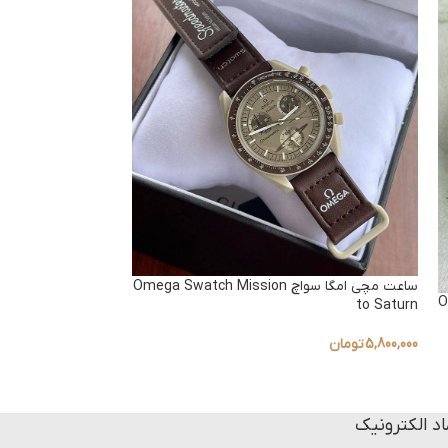
ساعت مچی امگا سواچ Omega Swatch Mission
Om
to Saturn
to Venus بند برزنتی
5,800,000
تومان
5,800,000
تومان
اد الکترونیک