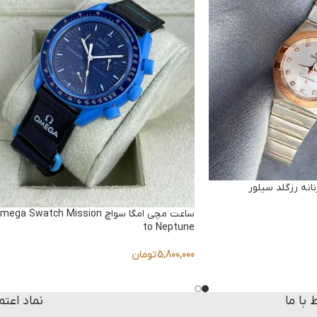
انه رزگلد سیلور
ساعت مچی امگا سواچ ega Swatch Mission
to Neptune
5,800,000
تومان
ط با ما
نماد اعتم