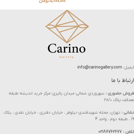
5,800,000
تومان
ایمیل:
info@carinogallery.com
ارتباط با ما
فروش حضوری :
سهروردی شمالی-میدان پالیزی-مرکز خرید اندیشه-طبقه
همکف-پلاک ۲۸/۰
نشانی :
تهران، محله شهیدقندی-نیلوفر ، خیابان دفتری ، خیابان نقدی ، پلاک
19 ، طبقه دوم ، واحد 4
تلفن :
02188762677