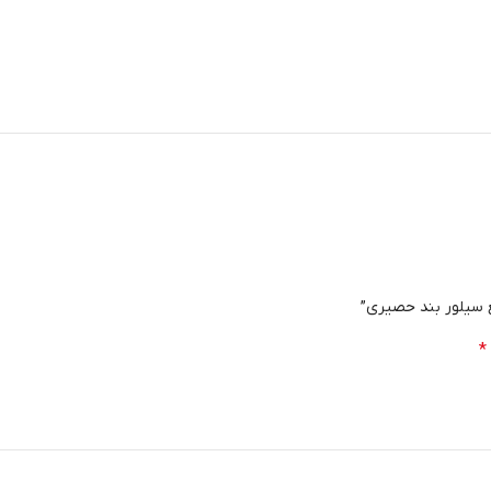
ع سیلور بند حصیری”
*