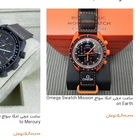
ساعت مچی امگا سواچ Omega Swatch Mission
on Earth
5,800,000
تومان
س
to Mercury
5,800,000
تومان