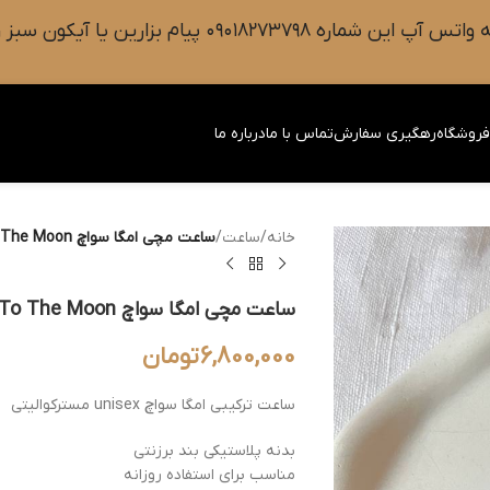
 سبز رنگ واتس آپ روی صفحه را فشار دهید.
روشگاه
رهگیری سفارش
تماس با ما
درباره ما
خانه
/
ساعت
/
ساعت مچی امگا سواچ Omega Swatch Mission To The Moon طرح اسنوپی
ساعت مچی امگا سواچ Omega Swatch Mission To The Moon طرح اسنوپی
6,800,000
تومان
ساعت ترکیبی امگا سواچ unisex مسترکوالیتی
بدنه پلاستیکی بند برزنتی
مناسب برای استفاده روزانه