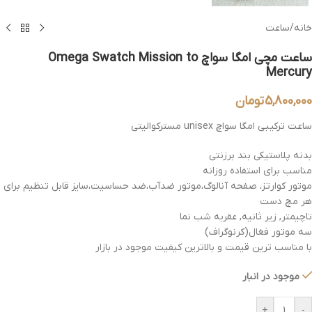
خانه
/
ساعت
ساعت مچی امگا سواچ Omega Swatch Mission to
Mercury
5,800,000
تومان
ساعت ترکیبی امگا سواچ unisex مسترکوالیتی
بدنه پلاستیکی بند برزنتی
مناسب برای استفاده روزانه
موتور کوارتز، صفحه آنالوگ،موتور ضدآب،ضد حساسیت،سایز قابل تنظیم برای
هر مچ دست
تاچیمتر, زیر ثانیه, عقربه شب نما
سه موتور فغال(کرنوگراف)
با مناسب ترین قیمت و بالاترین کیفیت موجود در بازار
موجود در انبار
+
-