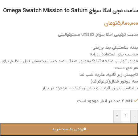
ساعت مچی امگا سواچ Omega Swatch Mission to Saturn
5,800,000
تومان
ساعت ترکیبی امگا سواچ unisex مسترکوالیتی
بدنه پلاستیکی بند برزنتی
مناسب برای استفاده روزانه
موتور کوارتز، صفحه آنالوگ،موتور ضدآب،ضد حساسیت،سایز قابل تنظیم برای
هر مچ دست
تاچیمتر, زیر ثانیه, عقربه شب نما
سه موتور فغال(کرنوگراف)
با مناسب ترین قیمت و بالاترین کیفیت موجود در بازار
فقط 2 عدد در انبار موجود است
+
-
افزودن به سبد خرید