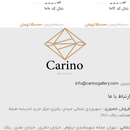
اتمام موجودی
اتمام موجودی
شال کد 1016
شال کد 1010
150,000
تومان
150,000
تومان
165,000
تومان
165,000
تومان
ایمیل:
info@carinogallery.com
ارتباط با ما
فروش حضوری :
سهروردی شمالی-میدان پالیزی-مرکز خرید اندیشه-طبقه
همکف-پلاک ۲۸/۰
نشانی :
تهران، محله شهیدقندی-نیلوفر ، خیابان دفتری ، خیابان نقدی ، پلاک