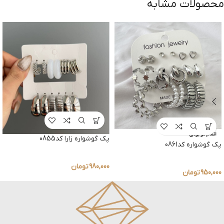
محصولات مشابه
اتمام موجودی
پک گوشواره زارا کد0855
پک گوشواره کد0861
980,000
تومان
950,000
تومان