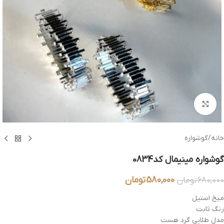
بزرگنمایی تصویر
خانه
/
گوشواره
گوشواره مینیمال کد0834
580,000
تومان
680,000
تومان
میخ استیل
رنگ ثابت
مدل طلایی گرد هست