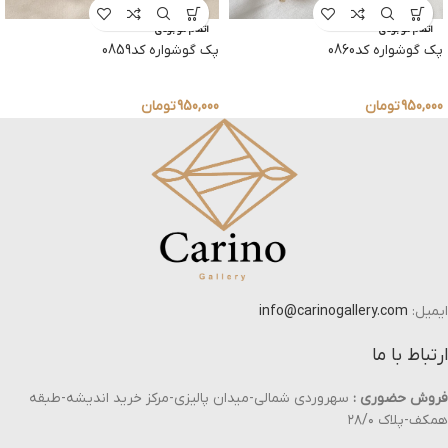
اتمام موجودی
اتمام موجودی
پک گوشواره کد0860
پک گوشواره کد0859
950,000
تومان
950,000
تومان
ایمیل:
info@carinogallery.com
ارتباط با ما
فروش حضوری :
سهروردی شمالی-میدان پالیزی-مرکز خرید اندیشه-طبقه
همکف-پلاک ۲۸/۰