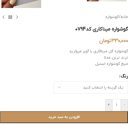
خانه
/
گوشواره
گوشواره میناکاری کد0794
330,000
تومان
گوشواره گل میناکاری با آویز مروارید
ترند ترین مدلا
میخ گوشواره استیل
رنگ
+
-
افزودن به سبد خرید