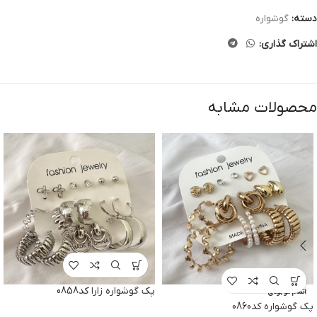
دسته:
گوشواره
اشتراک گذاری:
محصولات مشابه
پک گوشواره زارا کد0858
اتمام موجودی
پک گوشواره کد0860