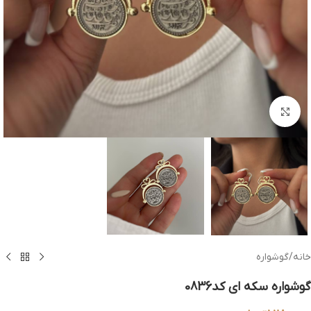
بزرگنمایی تصویر
خانه
/
گوشواره
گوشواره سکه ای کد0836