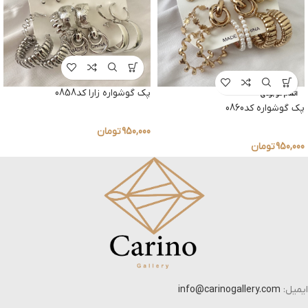
پک گوشواره زارا کد0858
اتمام موجودی
پک گوشواره کد0860
950,000
تومان
950,000
تومان
ایمیل:
info@carinogallery.com