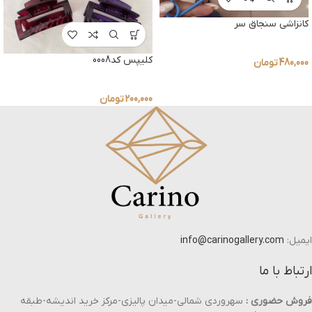
کانزاشی سنجاق سر
کلیپس کد0008
480,000
تومان
200,000
تومان
ایمیل:
info@carinogallery.com
ارتباط با ما
فروش حضوری :
سهروردی شمالی-میدان پالیزی-مرکز خرید اندیشه-طبقه