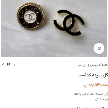
بزرگنمایی تصویر
خانه
/
کلیپس و تل سر
گل سینه کد0001
540,000
تومان
گل سینه پک کامل با هم
برند شنل