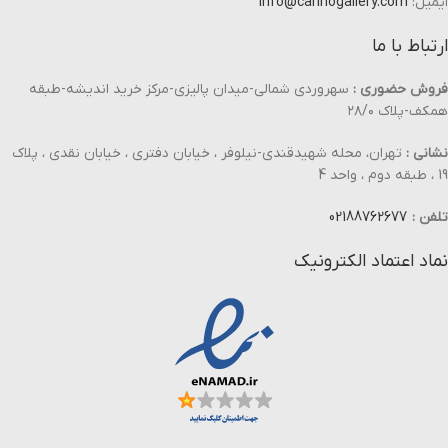
ایمیل:
info@carinogallery.com
ارتباط با ما
فروش حضوری :
سهروردی شمالی-میدان پالیزی-مرکز خرید اندیشه-طبقه
همکف-پلاک ۲۸/۰
نشانی :
تهران، محله شهیدقندی-نیلوفر ، خیابان دفتری ، خیابان نقدی ، پلاک
19 ، طبقه دوم ، واحد 4
تلفن :
02188762677
نماد اعتماد الکترونیک