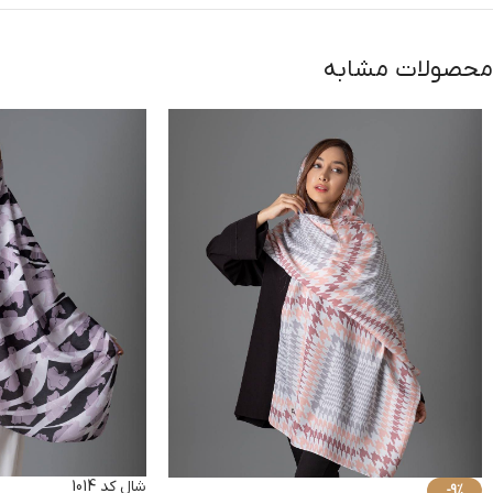
محصولات مشابه
شال کد 1014
-9%