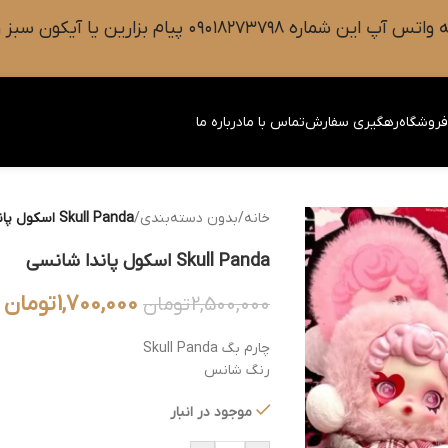
 سبز رنگ واتس آپ روی صفحه را فشار دهید.
روشگاه
رهگیری سفارش
تماس با ما
درباره ما
خانه
/
بدون دسته‌بندی
/
Skull Panda اسکول پاندا شانسی
Skull Panda اسکول پاندا شانسی
1,700,000
تومان
2,500,000
تومان
چارم بگ Skull Panda
رنگ شانس
موجود در انبار