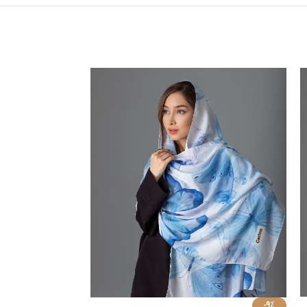
روسری کد 1003
-9%