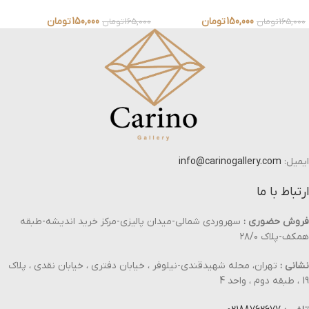
150,000
تومان
150,000
تومان
165,000
تومان
165,000
تومان
ایمیل:
info@carinogallery.com
ارتباط با ما
فروش حضوری :
سهروردی شمالی-میدان پالیزی-مرکز خرید اندیشه-طبقه
همکف-پلاک ۲۸/۰
نشانی :
تهران، محله شهیدقندی-نیلوفر ، خیابان دفتری ، خیابان نقدی ، پلاک
19 ، طبقه دوم ، واحد 4