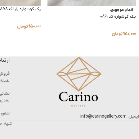
پک گوشواره زارا کد0858
اتمام موجودی
پک گوشواره کد0860
950,000
تومان
950,000
تومان
ارتبا
فروش
طبقه ه
نشانی 
نقدی ، پلاک 19 
تلفن 
ایمیل:
info@carinogallery.com
کلیه ح