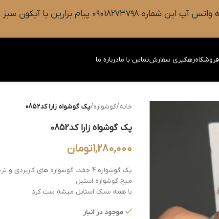
 سبز رنگ واتس آپ روی صفحه را فشار دهید.
روشگاه
رهگیری سفارش
تماس با ما
درباره ما
خانه
/
گوشواره
/
پک گوشواه زارا کد0852
پک گوشواه زارا کد0852
1,280,000
تومان
پک گوشواره 4 جفت گوشواره های کاربردی و ترند
میخ گوشواره استیل
با همه سبک استایل میشه ست کرد
موجود در انبار