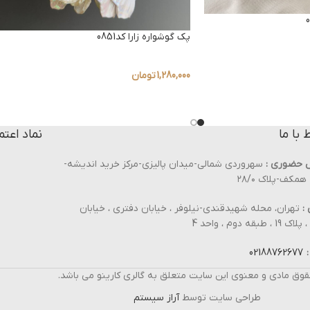
پک گوشواره زارا کد0851
1,280,000
تومان
ط با ما
نماد اعتم
 حضوری :
سهروردی شمالی-میدان پالیزی-مرکز خرید اندیشه-
مکف-پلاک ۲۸/۰
:
تهران، محله شهیدقندی-نیلوفر ، خیابان دفتری ، خیابان
، طبقه دوم ، واحد 4
:
02188762677
قوق مادی و معنوی این سایت متعلق به گالری کارینو می باشد.
طراحی سایت توسط
آراز سیستم