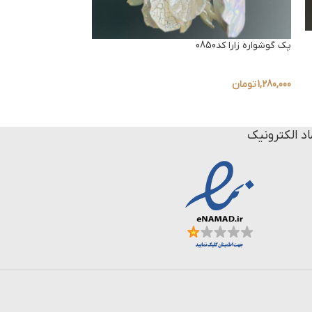
پک گوشواره زارا کد0849
پک گوشواره زارا کد0850
1,280,000
تومان
1,280,000
تومان
اد الکترونیک