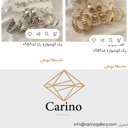
پک گوشواره زارا کد0858
اتمام موجودی
پک گوشواره کد0859
950,000
تومان
950,000
تومان
ایمیل:
info@carinogallery.com