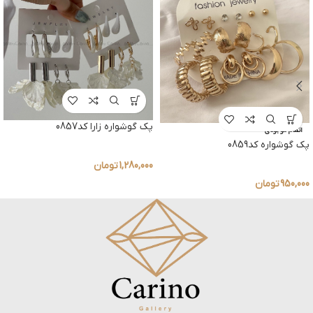
پک گوشواره زارا کد0857
اتمام موجودی
پک گوشواره کد0859
1,280,000
تومان
950,000
تومان