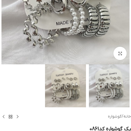
بزرگنمایی تصویر
خانه
/
گوشواره
پک گوشواره کد0861