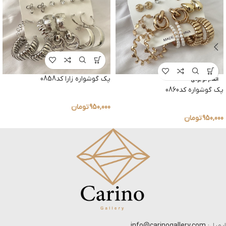
پک گوشواره زارا کد0858
اتمام موجودی
پک گوشواره کد0860
950,000
تومان
950,000
تومان
ایمیل:
info@carinogallery.com