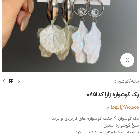
بزرگنمایی تصویر
خانه
/
گوشواره
پک گوشواره زارا کد0851
1,280,000
تومان
پک گوشواره 4 جفت گوشواره های کاربردی و ترند
میخ گوشواره استیل
با همه سبک استایل میشه ست کرد