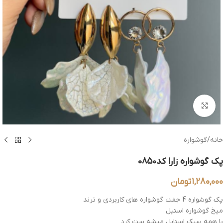
بزرگنمایی تصویر
خانه
/
گوشواره
پک گوشواره زارا کد0850
1,280,000
تومان
پک گوشواره 4 جفت گوشواره های کاربردی و ترند
میخ گوشواره استیل
با همه سبک استایل میشه ست کرد