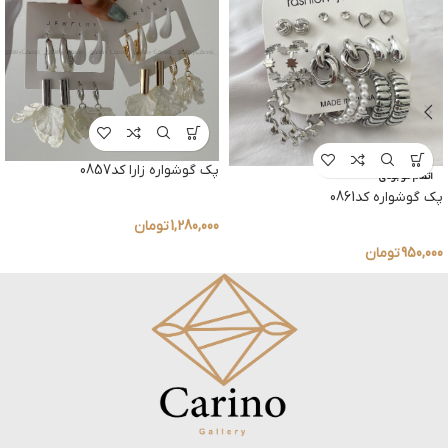
پک گوشواره زارا کد0857
اتمام موجودی
پک گوشواره کد0861
1,280,000
تومان
950,000
تومان