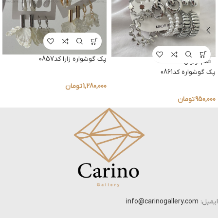
پک گوشواره زارا کد0857
اتمام موجودی
پک گوشواره کد0861
1,280,000
تومان
950,000
تومان
ایمیل:
info@carinogallery.com