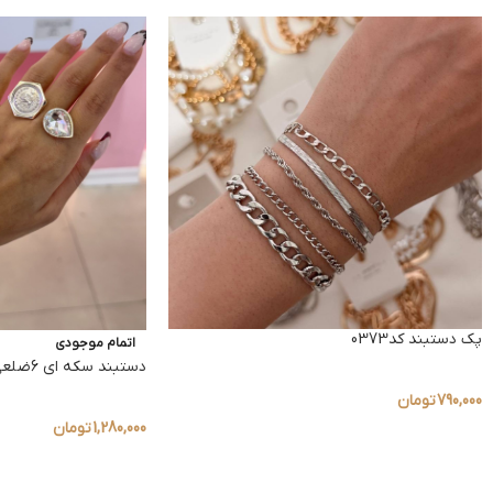
پک دستبند کد0373
اتمام موجودی
دستبند سکه ای 6ضلعی کد0371
790,000
تومان
1,280,000
تومان