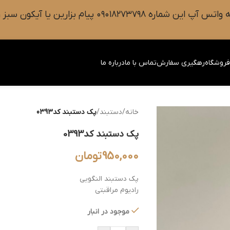
 سبز رنگ واتس آپ روی صفحه را فشار دهید.
روشگاه
رهگیری سفارش
تماس با ما
درباره ما
خانه
/
دستبند
/
پک دستبند کد0393
پک دستبند کد0393
950,000
تومان
پک دستبند النگویی
رادیوم مراقبتی
موجود در انبار