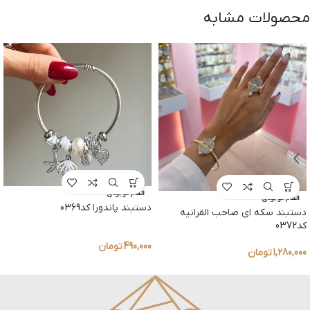
محصولات مشابه
اتمام موجودی
اتمام موجودی
دستبند پاندورا کد0369
دستبند سکه ای صاحب القرانیه
کد0372
490,000
تومان
1,280,000
تومان