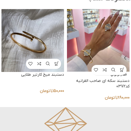
دستبند میخ کارتیر طلایی
اتمام موجودی
دستبند سکه ای صاحب القرانیه
کد0372
1,150,000
تومان
1,280,000
تومان