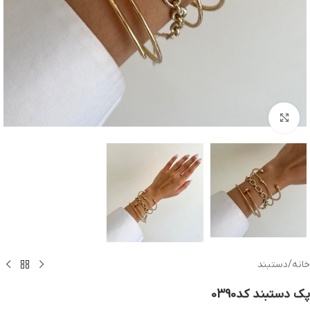
بزرگنمایی تصویر
خانه
/
دستبند
پک دستبند کد0390