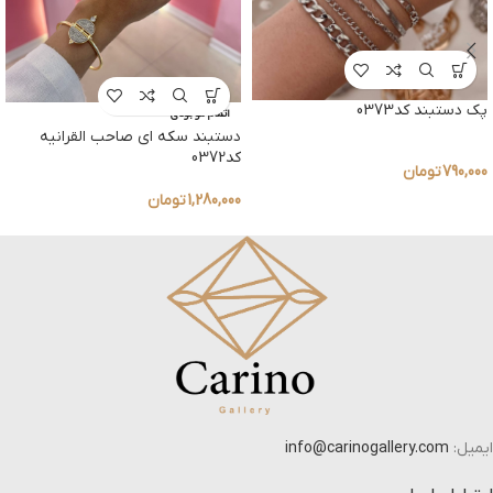
پک دستبند کد0373
اتمام موجودی
دستبند سکه ای صاحب القرانیه
کد0372
790,000
تومان
1,280,000
تومان
ایمیل:
info@carinogallery.com