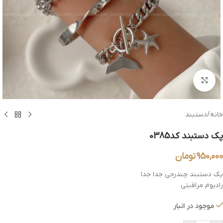
بزرگنمایی تصویر
خانه
/
دستبند
پک دستبند کد0385
950,000
تومان
پک دستبند چندرجی جدا جدا
رادیوم مراقبتی
موجود در انبار