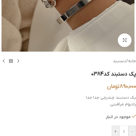
بزرگنمایی تصویر
خانه
/
دستبند
پک دستبند کد0384
890,000
تومان
پک دستبند چندرجی جدا جدا
رادیوم مراقبتی
موجود در انبار
+
-