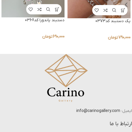
دستبند پاندورا کد0368
پک دستبند کد0373
690,000
تومان
790,000
تومان
ایمیل:
info@carinogallery.com
ارتباط با ما