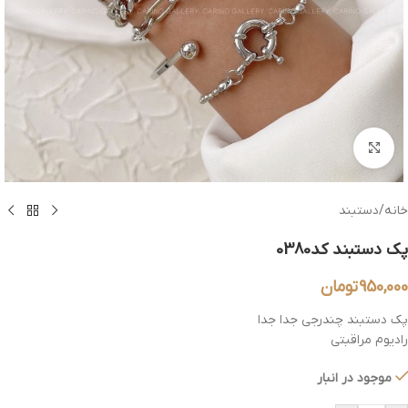
بزرگنمایی تصویر
خانه
/
دستبند
پک دستبند کد0380
950,000
تومان
پک دستبند چندرجی جدا جدا
رادیوم مراقبتی
موجود در انبار