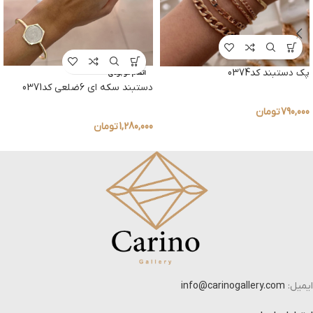
پک دستبند کد0374
اتمام موجودی
دستبند سکه ای 6ضلعی کد0371
790,000
تومان
1,280,000
تومان
ایمیل:
info@carinogallery.com