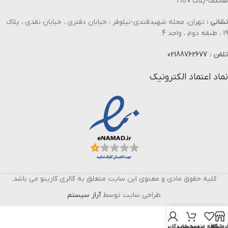
همکف-پلاک ۲۸/۰
نشانی :
تهران، محله شهیدقندی-نیلوفر ، خیابان دفتری ، خیابان نقدی ، پلاک
19 ، طبقه دوم ، واحد 4
تلفن :
02188762677
نماد اعتماد الکترونیک
کلیه حقوق مادی و معنوی این سایت متعلق به گالری کارینو می باشد.
طراحی سایت توسط
آراز سیستم
روشگاه
علاقه مندی
سبد خرید
حساب کاربری من