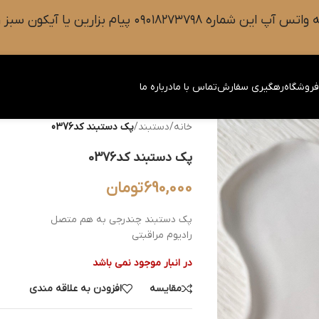
 سبز رنگ واتس آپ روی صفحه را فشار دهید.
روشگاه
رهگیری سفارش
تماس با ما
درباره ما
خانه
/
دستبند
/
پک دستبند کد0376
پک دستبند کد0376
690,000
تومان
پک دستبند چندرجی به هم متصل
رادیوم مراقبتی
در انبار موجود نمی باشد
مقایسه
افزودن به علاقه مندی