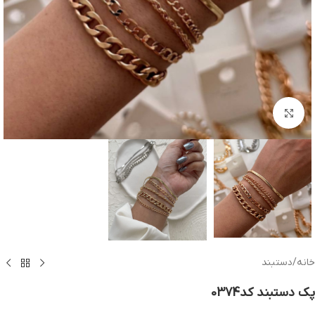
بزرگنمایی تصویر
خانه
/
دستبند
پک دستبند کد0374