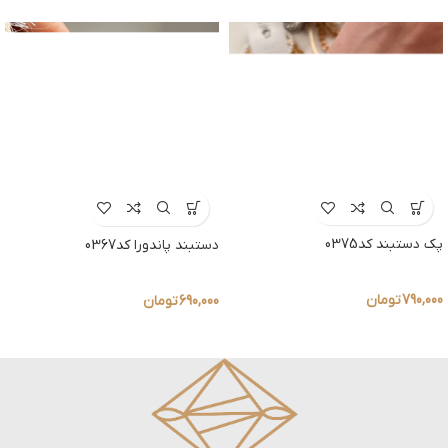
پک دستبند کد0375
دستبند پاندورا کد0367
790,000
تومان
690,000
تومان