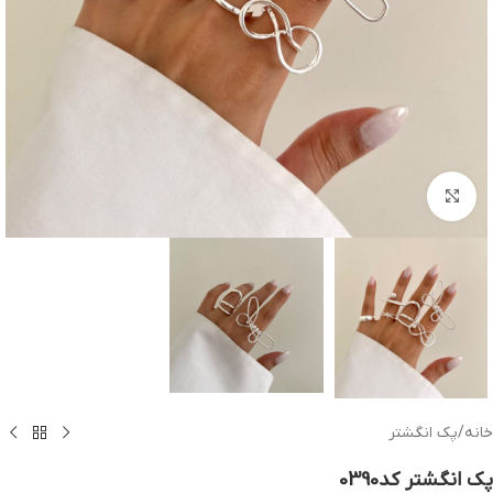
بزرگنمایی تصویر
خانه
/
پک انگشتر
پک انگشتر کد0390