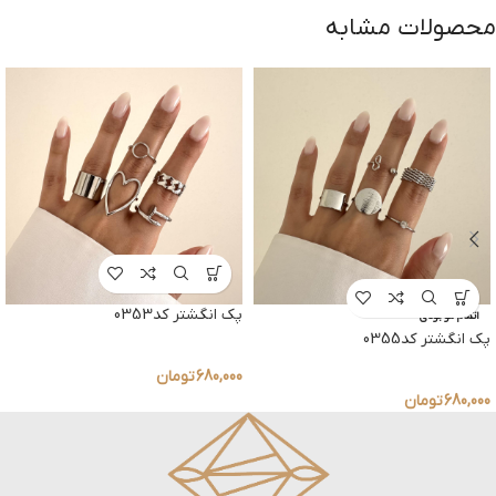
محصولات مشابه
پک انگشتر کد0353
اتمام موجودی
پک انگشتر کد0355
680,000
تومان
680,000
تومان