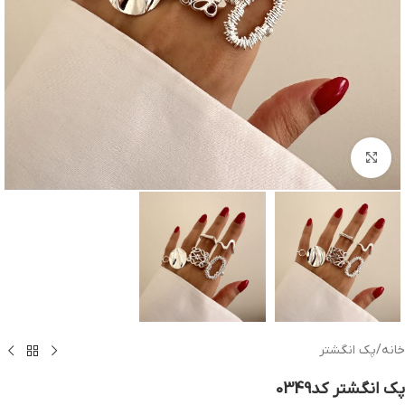
بزرگنمایی تصویر
خانه
/
پک انگشتر
پک انگشتر کد0349