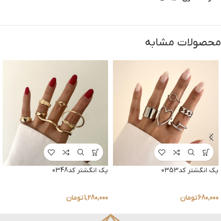
محصولات مشابه
پک انگشتر کد0353
پک انگشتر کد0348
680,000
تومان
1,280,000
تومان