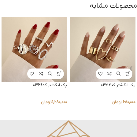
محصولات مشابه
پک انگشتر کد0352
پک انگشتر کد0349
680,000
تومان
1,280,000
تومان