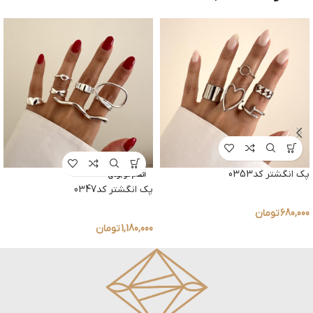
پک انگشتر کد0353
اتمام موجودی
پک انگشتر کد0347
680,000
تومان
1,180,000
تومان