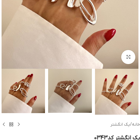
بزرگنمایی تصویر
خانه
/
پک انگشتر
پک انگشتر کد0343