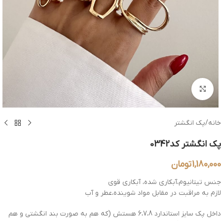
بزرگنمایی تصویر
خانه
/
پک انگشتر
پک انگشتر کد0342
1,180,000
تومان
جنس تیتانیوم،آبکاری شده، آبکاری قوی
لازم به مراقبت در مقابل مواد شوینده،عطر و آب
داخل پک سایز استاندارد 6،7،8 هستش (که هم به صورت بند انگشتی و هم