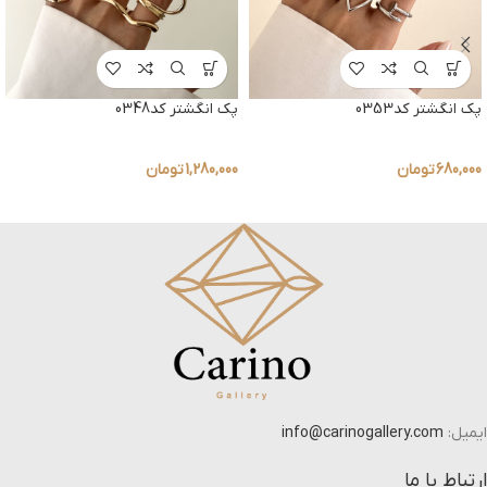
پک انگشتر کد0353
پک انگشتر کد0348
680,000
تومان
1,280,000
تومان
ایمیل:
info@carinogallery.com
ارتباط با ما