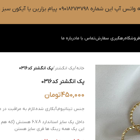
 سبز رنگ واتس آپ روی صفحه را فشار دهید.
روشگاه
رهگیری سفارش
تماس با ما
درباره ما
خانه
/
پک انگشتر
/
پک انگشتر کد0316
پک انگشتر کد0316
450,000
تومان
جنس تیتانیوم،آبکاری شده،لازم به مراقبت در م
داخل پک سایز استاندارد 6،7،8 هستش (که هم به صورت بند انگشتی و هم انگشتر میباشد)
این پک همه رینگ ها فری سایز هستن