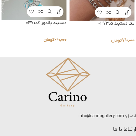
دستبند پاندورا کد0370
پک دستبند کد0373
690,000
تومان
790,000
تومان
ایمیل:
info@carinogallery.com
ارتباط با ما