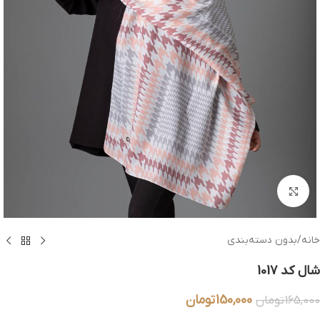
بزرگنمایی تصویر
خانه
/
بدون دسته‌بندی
شال کد 1017
150,000
تومان
165,000
تومان