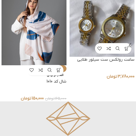
ساعت رولکس ست سیلور طلایی
-9%
اتمام موجودی
3,780,000
تومان
شال کد 1010
150,000
تومان
165,000
تومان