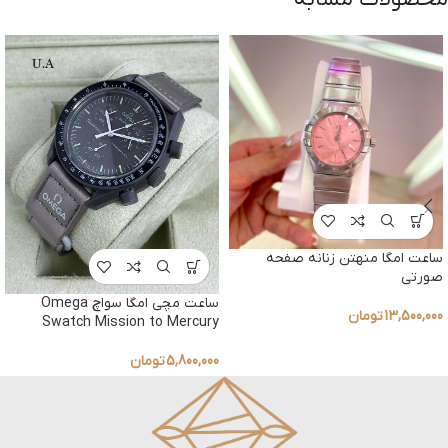
ساعت امگا منهتن زنانه صفحه
صورتی
ساعت مچی امگا سواچ Omega
13,500,000
تومان
Swatch Mission to Mercury
5,800,000
تومان