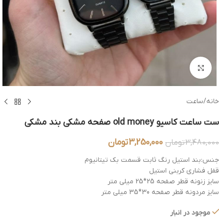
بزرگنمایی تصویر
خانه
/
ساعت
ست ساعت کاسیو old money صفحه مشکی بند مشکی
3,250,000
تومان
3,480,000
تومان
جنس:بند استیل رنگ ثابت قسمت بک تیتانیوم
قفل فشاری کربنی استیل
سایز زنونه قطر صفحه 25*25 میلی متر
سایز مردونه قطر صفحه 30*35 میلی متر
موجود در انبار