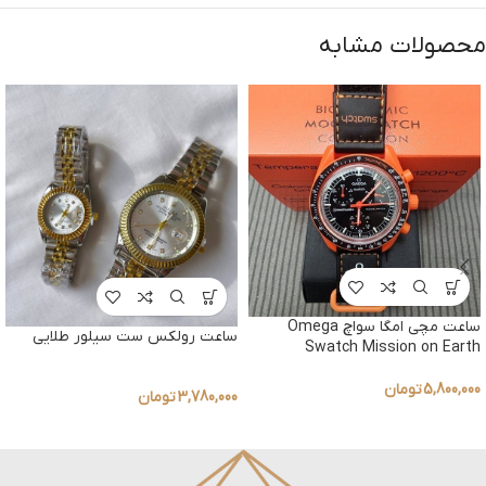
محصولات مشابه
ساعت مچی امگا سواچ Omega
ساعت رولکس ست سیلور طلایی
Swatch Mission on Earth
5,800,000
تومان
3,780,000
تومان