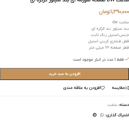
ساعت DW صفحه سورمه ای بند سیلور کرکره ای
1,390,000
تومان
ساعت dw
بند سیلور بند کرکره ای
جنس:استیل رنگ ثابت
قفل فشاری کربنی استیل
قطر صفحه 22 میلی متر
فقط 1 عدد در انبار موجود است
افزودن به سبد خرید
مقایسه
افزودن به علاقه مندی
دسته:
ساعت
اشتراک گذاری: