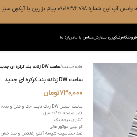
 سبز رنگ واتس آپ روی صفحه را فشار دهید.
روشگاه
رهگیری سفارش
تماس با ما
درباره ما
خانه
/
ساعت
/
ساعت DW زنانه بند کرکره ای جدید
ساعت DW زنانه بند کرکره ای جدید
730,000
تومان
ساعت استیل DW رنگ ثابت -بک و قفل و بدنه روکش استیل
قطر صفحه 20*20 میل
آبکاری درجه یک
کوالیتی موتور عالی
ضد حساسیت-شیشه آنتی رفلکس و ضد خش