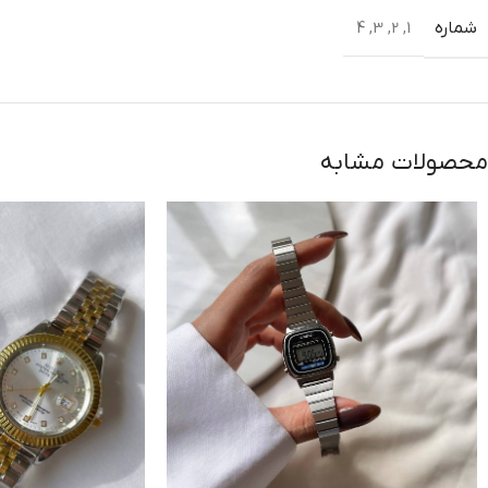
شماره
4
,
3
,
2
,
1
محصولات مشابه