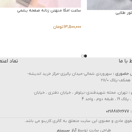
ساعت امگا منهتن زنانه صفحه یشمی
ر طلایی
13,500,000
تومان
ط با ما
نماد اعتم
 حضوری :
سهروردی شمالی-میدان پالیزی-مرکز خرید اندیشه-
مکف-پلاک ۲۸/۰
:
تهران، محله شهیدقندی-نیلوفر ، خیابان دفتری ، خیابان
، طبقه دوم ، واحد 4
:
02188762677
قوق مادی و معنوی این سایت متعلق به گالری کارینو می باشد.
طراحی سایت توسط
آراز سیستم