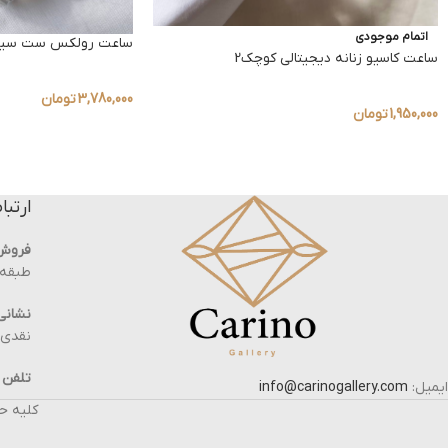
اتمام موجودی
ساعت رولکس ست سیلو
ساعت کاسیو زنانه دیجیتالی کوچک2
3,780,000
تومان
1,950,000
تومان
ارتبا
فروش
طبقه ه
نشانی 
نقدی ، پلاک 19 
تلفن 
ایمیل:
info@carinogallery.com
کلیه ح