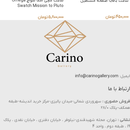
ساعت مچی امگا سواچ Omega
ساعت Q&Q صفحه مستطیل
Swatch Mission to Pluto
450,000
تومان
5,800,000
تومان
ایمیل:
info@carinogallery.com
ارتباط با ما
فروش حضوری :
سهروردی شمالی-میدان پالیزی-مرکز خرید اندیشه-طبقه
همکف-پلاک ۲۸/۰
نشانی :
تهران، محله شهیدقندی-نیلوفر ، خیابان دفتری ، خیابان نقدی ، پلاک
19 ، طبقه دوم ، واحد 4