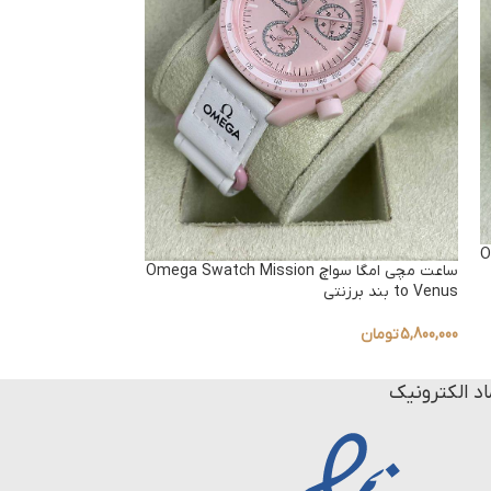
to the Moon
Om
5,800,000
تومان
ساعت مچی امگا سواچ Omega Swatch Mission
to Venus بند برزنتی
5,800,000
تومان
اد الکترونیک