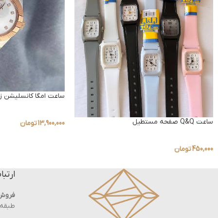
ساعت امگا کانسلیشن زن
ساعت Q&Q صفحه مستطیل
13,900,000
تومان
450,000
تومان
ارتبا
فروش
طبقه ه