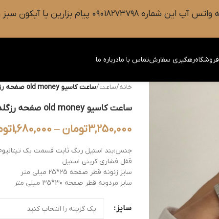
 سبز رنگ واتس آپ روی صفحه را فشار دهید.
روشگاه
رهگیری سفارش
تماس با ما
درباره ما
خانه
/
ساعت
/
ساعت کاسیو old money صفحه رزگلد بند سیلو
ساعت کاسیو old money صفحه رزگلد بند سیلو
3,250,000
تومان
–
1,680,000
توم
جنس:بند استیل رنگ ثابت قسمت بک تیتانیوم
قفل فشاری کربنی استیل
سایز زنونه قطر صفحه 25*25 میلی متر
سایز مردونه قطر صفحه 30*35 میلی متر
سایز