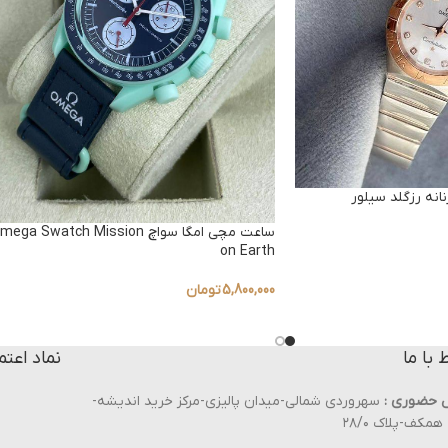
انه رزگلد سیلور
ساعت مچی امگا سواچ ega Swatch Mission
on Earth
5,800,000
تومان
ط با ما
نماد اعتم
 حضوری :
سهروردی شمالی-میدان پالیزی-مرکز خرید اندیشه-
مکف-پلاک ۲۸/۰